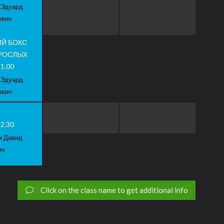
 Эдуард
евич
ИЙ БОКС
ЗРОСЛЫХ
21.00
 Эдуард
евич
22.30
и Давид
ич
Click on the class name to get additional info