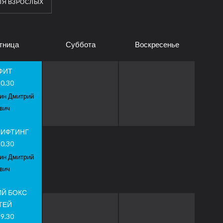
ЛЯ ВЗРОСЛЫХ
тница
Суббота
Воскресенье
ФИТ
20.30
ин Дмитрий
вич
ЛИФТИНГ
20.30
ин Дмитрий
вич
ИЙ БОКС
ТЕЙ
19.30