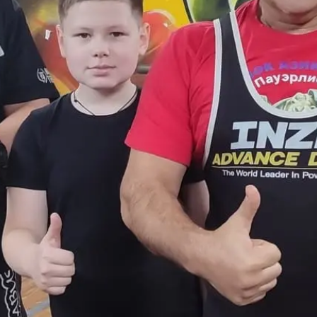
растов
готовки