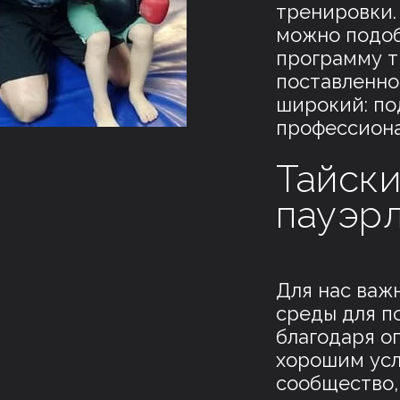
тренировки.
можно подо
программу т
поставленно
широкий: по
профессиона
Тайски
пауэр
Для нас важ
среды для п
благодаря о
хорошим усл
сообщество,