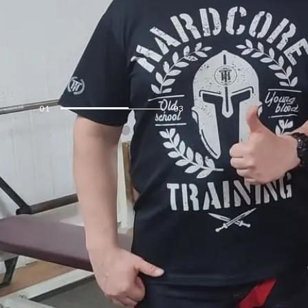
Для всех воз
И уровня под
01
03