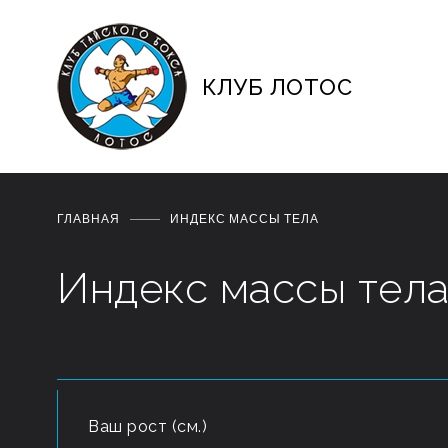
КЛУБ ЛОТОС
ГЛАВНАЯ
ИНДЕКС МАССЫ ТЕЛА
Индекс массы тел
Ваш рост (см.)