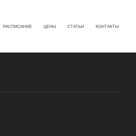
РАСПИСАНИЕ
ЦЕНЫ
СТАТЬИ
КОНТАКТЫ