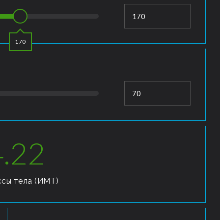
170
.22
ссы тела (ИМТ)